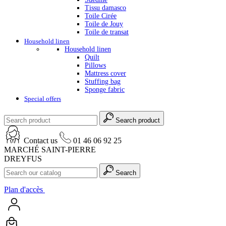
Tissu damasco
Toile Cirée
Toile de Jouy
Toile de transat
Household linen
Household linen
Quilt
Pillows
Mattress cover
Stuffing bag
Sponge fabric
Special offers
Search product
Contact us
01 46 06 92 25
MARCHÉ SAINT-PIERRE
DREYFUS
Search
Plan d'accès