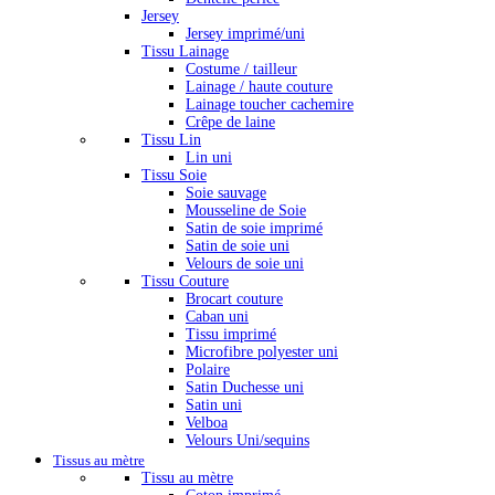
Jersey
Jersey imprimé/uni
Tissu Lainage
Costume / tailleur
Lainage / haute couture
Lainage toucher cachemire
Crêpe de laine
Tissu Lin
Lin uni
Tissu Soie
Soie sauvage
Mousseline de Soie
Satin de soie imprimé
Satin de soie uni
Velours de soie uni
Tissu Couture
Brocart couture
Caban uni
Tissu imprimé
Microfibre polyester uni
Polaire
Satin Duchesse uni
Satin uni
Velboa
Velours Uni/sequins
Tissus au mètre
Tissu au mètre