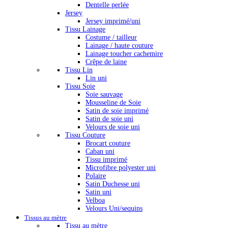
Dentelle perlée
Jersey
Jersey imprimé/uni
Tissu Lainage
Costume / tailleur
Lainage / haute couture
Lainage toucher cachemire
Crêpe de laine
Tissu Lin
Lin uni
Tissu Soie
Soie sauvage
Mousseline de Soie
Satin de soie imprimé
Satin de soie uni
Velours de soie uni
Tissu Couture
Brocart couture
Caban uni
Tissu imprimé
Microfibre polyester uni
Polaire
Satin Duchesse uni
Satin uni
Velboa
Velours Uni/sequins
Tissus au mètre
Tissu au mètre