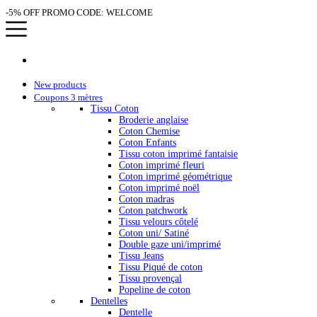
-5% OFF PROMO CODE: WELCOME
New products
Coupons 3 mètres
Tissu Coton
Broderie anglaise
Coton Chemise
Coton Enfants
Tissu coton imprimé fantaisie
Coton imprimé fleuri
Coton imprimé géométrique
Coton imprimé noël
Coton madras
Coton patchwork
Tissu velours côtelé
Coton uni/ Satiné
Double gaze uni/imprimé
Tissu Jeans
Tissu Piqué de coton
Tissu provençal
Popeline de coton
Dentelles
Dentelle