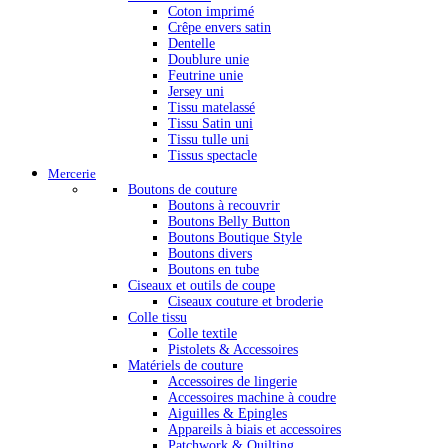
Coton imprimé
Crêpe envers satin
Dentelle
Doublure unie
Feutrine unie
Jersey uni
Tissu matelassé
Tissu Satin uni
Tissu tulle uni
Tissus spectacle
Mercerie
Boutons de couture
Boutons à recouvrir
Boutons Belly Button
Boutons Boutique Style
Boutons divers
Boutons en tube
Ciseaux et outils de coupe
Ciseaux couture et broderie
Colle tissu
Colle textile
Pistolets & Accessoires
Matériels de couture
Accessoires de lingerie
Accessoires machine à coudre
Aiguilles & Epingles
Appareils à biais et accessoires
Patchwork & Quilting