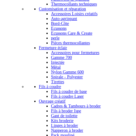
Thermocollants techniques
Customisation et réparation
Accessoires Loisirs créatifs
Auto-agrippant
Bord-Côte
Ecussons
Ecussons Care & Create
perle
Pièces thermocollantes
Fermeture éclair
Accessoires pour fermetures
Gamme 700
Injectée
Métal
Nylon Gamme 600
Spirale - Polyester
Tirettes
Fils à coudre
Fils à coudre de base
Fils à coudre Laser
Ouvrage créatif
Cadres & Tambours à broder
Fils à broder Ispe
Gant de toilette
Kits broderie
Linges à broder
Napperon à broder
Pack mouliné