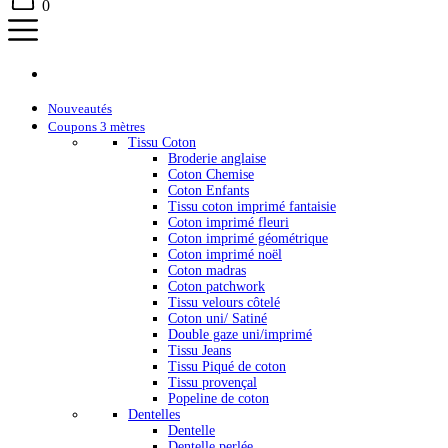
0
Nouveautés
Coupons 3 mètres
Tissu Coton
Broderie anglaise
Coton Chemise
Coton Enfants
Tissu coton imprimé fantaisie
Coton imprimé fleuri
Coton imprimé géométrique
Coton imprimé noël
Coton madras
Coton patchwork
Tissu velours côtelé
Coton uni/ Satiné
Double gaze uni/imprimé
Tissu Jeans
Tissu Piqué de coton
Tissu provençal
Popeline de coton
Dentelles
Dentelle
Dentelle perlée