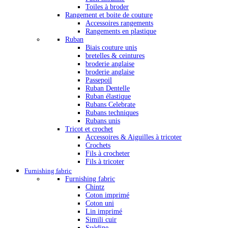
Toiles à broder
Rangement et boite de couture
Accessoires rangements
Rangements en plastique
Ruban
Biais couture unis
bretelles & ceintures
broderie anglaise
broderie anglaise
Passepoil
Ruban Dentelle
Ruban élastique
Rubans Celebrate
Rubans techniques
Rubans unis
Tricot et crochet
Accessoires & Aiguilles à tricoter
Crochets
Fils à crocheter
Fils à tricoter
Furnishing fabric
Furnishing fabric
Chintz
Coton imprimé
Coton uni
Lin imprimé
Simili cuir
Suèdine